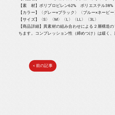
【素 材】ポリプロピレン62% ポリエステル38%
【カラー】〈グレー×ブラック〉〈ブルー×ネービー
【サイズ】〈S〉〈M〉〈L〉〈LL〉〈3L〉
【商品詳細】異素材の組み合わせによる２層構造の
ちます。コンプレッション性（締めつけ）は緩く、
< 前の記事