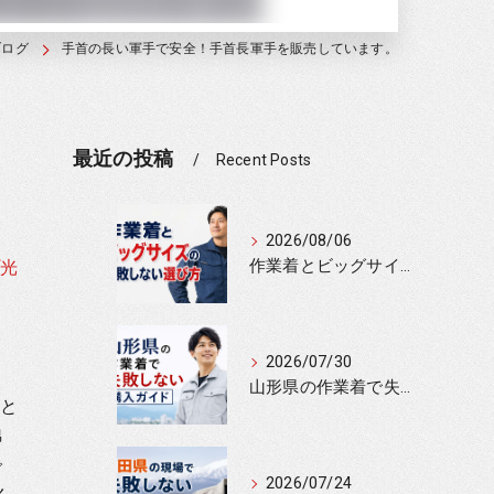
ブログ
手首の長い軍手で安全！手首長軍手を販売しています。
最近の投稿
Recent Posts
2026/08/06
作業着とビッグサイズの失敗しない選び方
光
2026/07/30
ま
山形県の作業着で失敗しない購入ガイド
りと
綿
で
2026/07/24