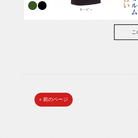
こ
< 前のページ