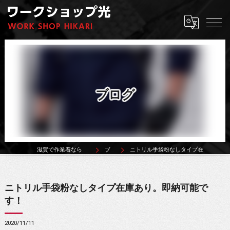
ブログ
滋賀で作業着ならワークショップ光
ブログ
ニトリル手袋粉なしタイプ在庫あり。即納可能です！
ニトリル手袋粉なしタイプ在庫あり。即納可能で
す！
2020/11/11