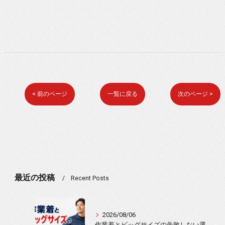
< 前のページ
一覧に戻る
次のページ >
最近の投稿
Recent Posts
2026/08/06
作業着とビッグサイズの失敗しない選び方