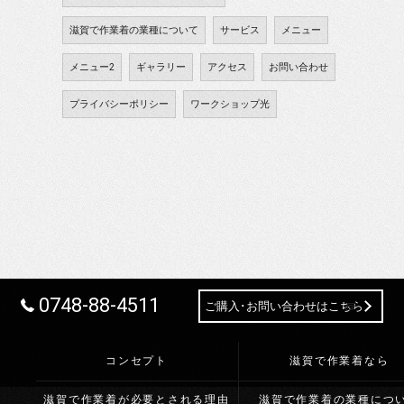
滋賀で作業着の業種について
サービス
メニュー
メニュー2
ギャラリー
アクセス
お問い合わせ
プライバシーポリシー
ワークショップ光
0748-88-4511
ご購入･お問い合わせはこちら
コンセプト
滋賀で作業着なら
滋賀で作業着が必要とされる理由
滋賀で作業着の業種につ