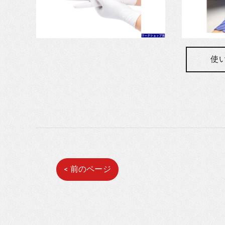
使
< 前のページ