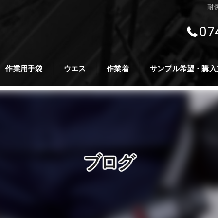
耐
07
作業用手袋
ウエス
作業着
サンプル希望・購入
ブログ