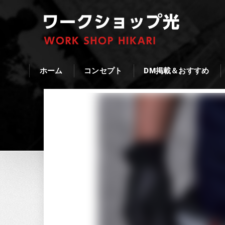
ホーム
コンセプト
DM掲載＆おすすめ