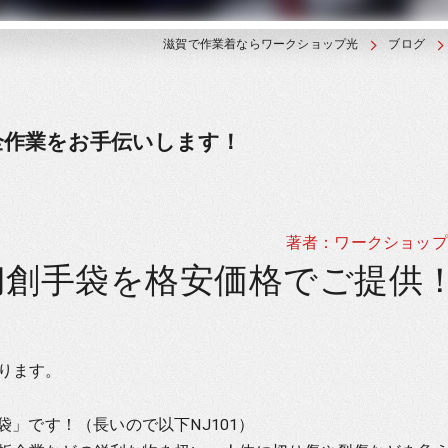
滋賀で作業着ならワークショップ光
ブログ
全作業をお手伝いします！
著者：ワークショップ
切創手袋を格安価格でご提供
ります。
袋」です！（長いので以下NJ101）