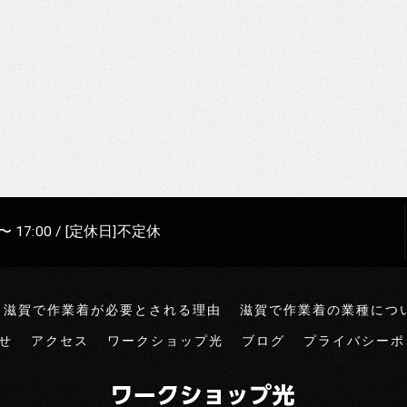
〜 17:00 / [定休日]不定休
滋賀で作業着が必要とされる理由
滋賀で作業着の業種につ
せ
アクセス
ワークショップ光
ブログ
プライバシーポ