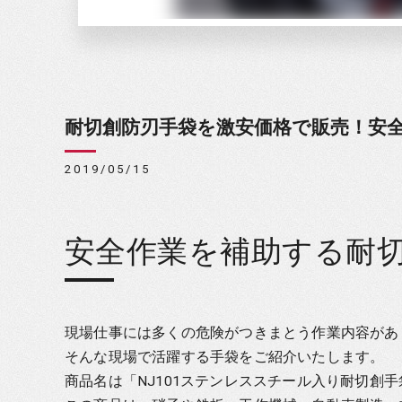
耐切創防刃手袋を激安価格で販売！安
2019/05/15
安全作業を補助する耐
現場仕事には多くの危険がつきまとう作業内容があ
そんな現場で活躍する手袋をご紹介いたします。
商品名は「NJ101ステンレススチール入り耐切創手