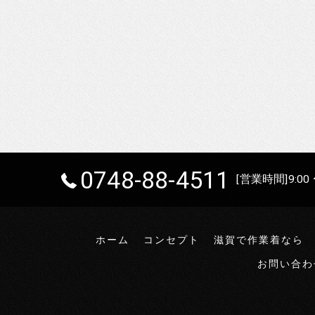
0748-88-4511
[営業時間]9:00 
ホーム
コンセプト
滋賀で作業着なら
お問い合わ