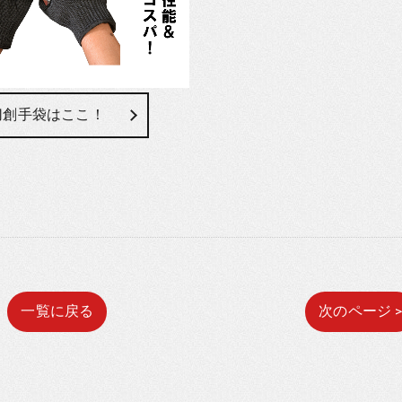
切創手袋はここ！
一覧に戻る
次のページ 