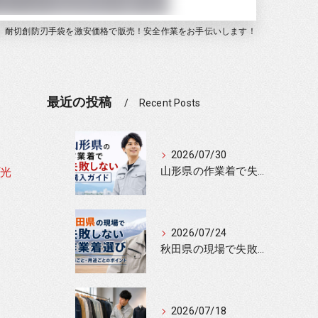
耐切創防刃手袋を激安価格で販売！安全作業をお手伝いします！
最近の投稿
Recent Posts
2026/07/30
山形県の作業着で失敗しない購入ガイド
光
！
2026/07/24
秋田県の現場で失敗しない作業着選び｜季節ごと・用途ごとのポイント
2026/07/18