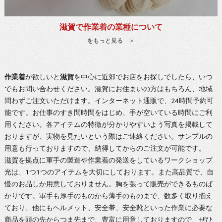
滋賀で作業着の業種について
をもっと見る ＞
作業着
が欲しいと
滋賀
を中心に近郊でお店をお探しでしたら、いつ
でもお問い合わせください。滋賀にお住まいの方はもちろん、地域
問わずご注文いただけます。インターネット通販で、24時間予約可
能です。お仕事のすき間時間をはじめ、手が空いている時間にご利
用ください。各アイテムの特徴が分かりやすいよう写真を掲載して
おりますが、実物を見たいという際はご連絡ください。サンプルの
用意も行っておりますので、納得してからのご注文が可能です。
滋賀
を拠点に軍手の製造や
作業着
の発送をしているワークショップ
光は、1つ1つのアイテムを大切にしております。また高品質で、自
慢のお品しか用意しておりません。胸を張って販売ができるものば
かりです。軍手も厚手のものから薄手のものまで、数多く取り揃え
ており、他にもヘルメット、安全帯、安全靴といった作業に必要な
商品を頭の先からつま先まで、豊富に用意しておりますので、ぜひ